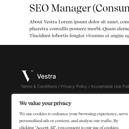
SEO Manager (Consum
About Vestra Lorem ipsum dolor sit amet, cons
pharetra convallis posuere morbi. Quam eleme
Tincidunt lobortis feugiat vivamus at augue eg
Terms & Conditions
/
Privacy Policy
/
Acceptable Use Pol
© 2026 Vestra Corporate Pty Ltd. All rights reserved
We value your privacy
We use cookies to enhance your browsing experience, serve
personalised ads or content, and analyse our traffic. By
clicking "Accept All", you consent to our use of cookies.